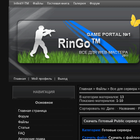
InfinitY-TM
Файлы
Гостевая книга
Галерея
Форум
Главная
|
Мой профиль
|
Выход
Главная
»
Файлы
»
Все для сервера
»
НАВИГАЦИЯ
В категории материалов
:
13
Показано материалов
:
1-10
Основное
Сортировать по
:
Дате
·
Названию
·
Р
Главная страница
Форум
Скачать Готовый Public сервер 
Файлы
Статьи
Категория:
Готовые сервера
FAQ
Скачать файл:
Скачать с файло
Авторские права