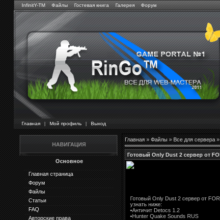
InfinitY-TM
Файлы
Гостевая книга
Галерея
Форум
Главная
|
Мой профиль
|
Выход
Главная
»
Файлы
»
Все для сервера
НАВИГАЦИЯ
Готовый Only Dust 2 сервер от FO
Основное
Главная страница
Форум
Файлы
Готовый Only Dust 2 сервер от FO
Статьи
узнать ниже:
FAQ
•Античит Detocs 1.2
•Hunter Quake Sounds RUS
Авторские права