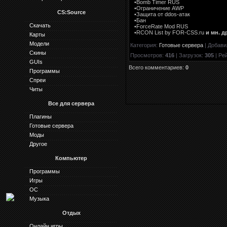
•Bomb Timer RUS
•Ограничение AWP
CS:Source
•Защита от ddos-атак
•Бан
Скачать
•ForceRate Mod RUS
•RCON List by FOR-CSS.ru
и мн. д
Карты
Модели
Категория
:
Готовые сервера
|
Добави
Скины
Просмотров
:
416
|
Загрузок
:
305
|
Ре
GUIs
Всего комментариев
:
0
Программы
Спреи
Читы
Все для сервера
Плагины
Готовые сервера
Моды
Другое
Компьютер
Программы
Игры
ОС
Музыка
Отдых
Онлайн игры