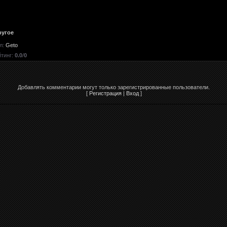
ругое
л
:
Geto
йтинг
:
0.0
/
0
Добавлять комментарии могут только зарегистрированные пользователи.
[
Регистрация
|
Вход
]