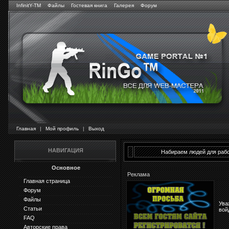
InfinitY-TM
Файлы
Гостевая книга
Галерея
Форум
Главная
|
Мой профиль
|
Выход
НАВИГАЦИЯ
Набираем людей для рабо
Основное
Реклама
Главная страница
Форум
Файлы
Ува
Статьи
вой
FAQ
Авторские права