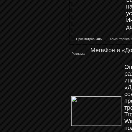
н
у
И
д
Просмотров:
485
Коментариев: 
МегаФон и «До
Реклама
Оп
ра
ин
«Д
со
пр
тр
Tr
Wi
по