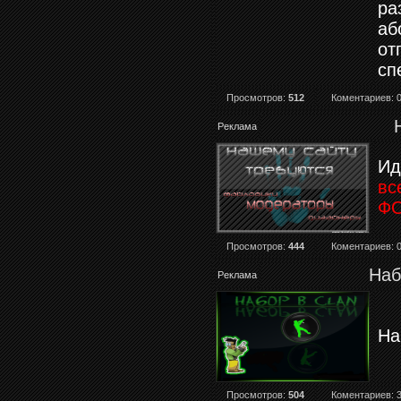
ра
аб
от
сп
Просмотров:
512
Коментариев: 
Реклама
Ид
вс
Ф
Просмотров:
444
Коментариев: 
Наб
Реклама
На
Просмотров:
504
Коментариев: 