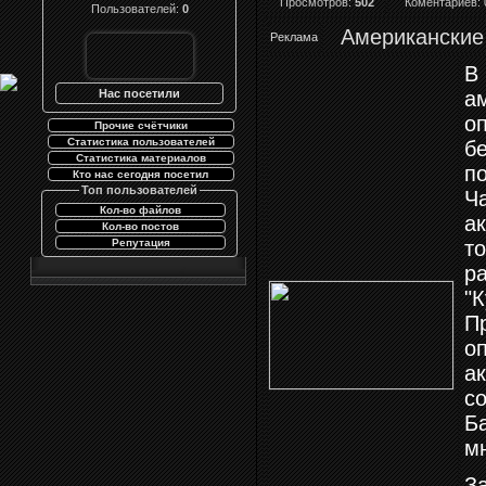
Просмотров:
502
Коментариев: 
Пользователей:
0
Американские
Реклама
В 
Нас посетили
а
о
Прочие счётчики
Статистика пользователей
б
Статистика материалов
п
Кто нас сегодня посетил
Топ пользователей
Ча
Кол-во файлов
а
Кол-во постов
Репутация
то
р
"
П
о
ак
с
Б
м
З