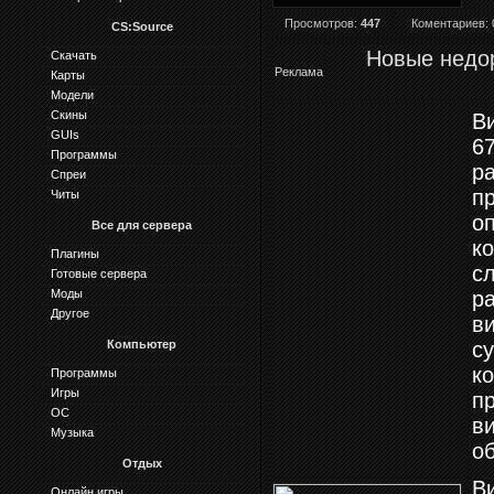
Просмотров:
447
Коментариев: 
CS:Source
Новые недор
Скачать
Реклама
Карты
Модели
Скины
В
GUIs
67
Программы
р
Спреи
п
Читы
о
Все для сервера
к
Плагины
с
Готовые сервера
Моды
ра
Другое
в
Компьютер
су
к
Программы
Игры
п
ОС
в
Музыка
об
Отдых
В
Онлайн игры