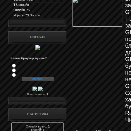
з
ТВ онлайн
Онлайн PS
G
Играть CS Source
Ti
з
G
ОПРОСЫ
п
б
д
G
Какой браузер лучше?
б
н
н
G
с
Всего ответов:
3
х
б
R
СТАТИСТИКА
Ч
Онлайн всего:
1
Гостей:
1