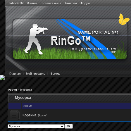
InfinitY-TM
Файлы
Гостевая книга
Галерея
Форум
Главная
|
Мой профиль
|
Выход
Форум
»
Мусорка
Мусорка
Форум
Корзина
[Архив]