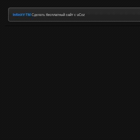
InfinitY-TM
Сделать
бесплатный сайт
с
uCoz