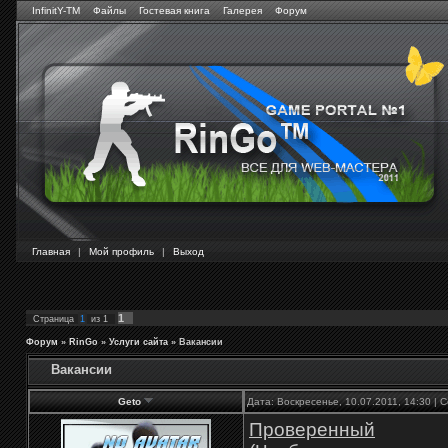
InfinitY-TM
Файлы
Гостевая книга
Галерея
Форум
Главная
|
Мой профиль
|
Выход
1
Страница
1
из
1
Форум
»
RinGo
»
Услуги сайта
»
Вакансии
Вакансии
Geto
Дата: Воскресенье, 10.07.2011, 14:30 |
Проверенный