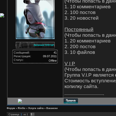
(Чтобы попасть в дан
1. 10 комментариев
2. 100 постов
3. 20 новостей
Постоянный
(Чтобы попасть в дан
1. 20 комментариев
2. 200 постов
3. 10 файлов
Сообщений:
41
Регистрация:
09.07.2011
Статус:
Offline
V I P
(Чтобы попасть в дан
Группа V.I.P является
Стоимость вступления
копилку сайта.
Форум
»
RinGo
»
Услуги сайта
»
Вакансии
1
Страница
1
из
1