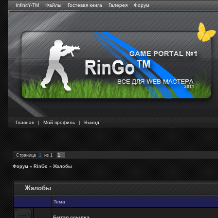
InfinitY-TM
Файлы
Гостевая книга
Галерея
Форум
Главная
|
Мой профиль
|
Выход
1
Страница
1
из
1
Форум
»
RinGo
»
Жалобы
Жалобы
Тема
Битая ссылка