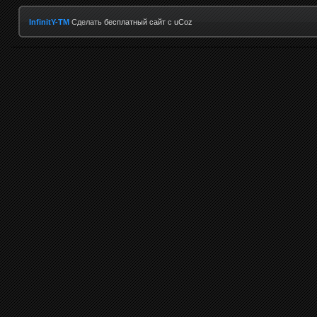
InfinitY-TM
Сделать
бесплатный сайт
с
uCoz