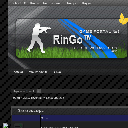
InfinitY-TM
Файлы
Гостевая книга
Галерея
Форум
Главная
|
Мой профиль
|
Выход
1
Страница
1
из
1
Форум
»
Заказ графики
»
Заказ аватара
Заказ аватара
Тема
Образец подачи заявки