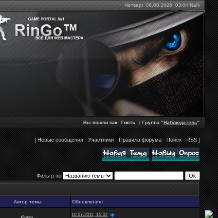
Четверг, 06.08.2026,
03:04:NaN
Вы вошли как
Гость
| Группа "
Наблюдатель
"
[
Новые сообщения
·
Участники
·
Правила форума
·
Поиск
·
RSS
]
Фильтр по:
Автор темы
Обновления
↓
10.07.2011, 15:02
Geto