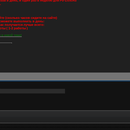
каза в день, и один раз в неделю для Po-Zitiv.Ru
.
йте (сколько часов сидите на сайте)
 сможете выполнить в день:
вас получается лучше всего:
ты ( 1-2 работы )
о в новой теме!