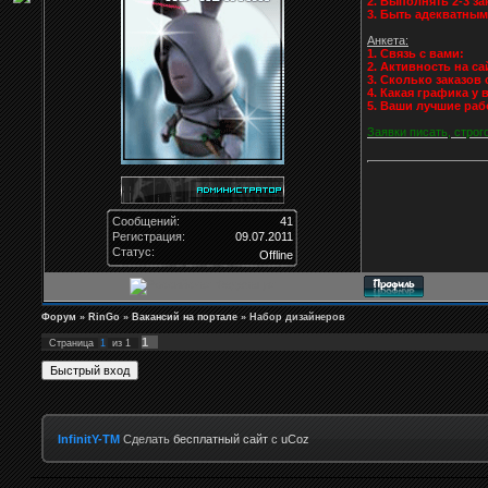
2. Выполнять 2-3 за
3. Быть адекватным
Анкета:
1. Связь с вами:
2. Активность на са
3. Сколько заказов
4. Какая графика у 
5. Ваши лучшие рабо
Заявки писать, строг
Сообщений:
41
Регистрация:
09.07.2011
Статус:
Offline
Форум
»
RinGo
»
Вакансий на портале
»
Набор дизайнеров
1
Страница
1
из
1
InfinitY-TM
Сделать
бесплатный сайт
с
uCoz