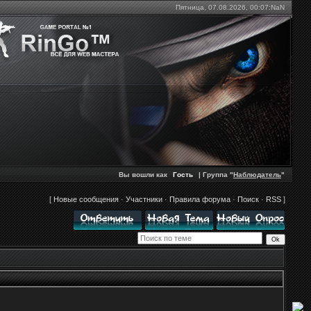
Пятница, 07.08.2026,
00:07:NaN
Вы вошли как
Гость
| Группа "
Наблюдатель
"
[
Новые сообщения
·
Участники
·
Правила форума
·
Поиск
·
RSS
]