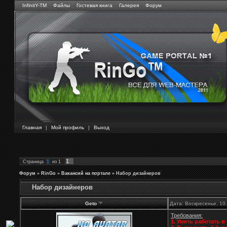
InfinitY-TM
Файлы
Гостевая книга
Галерея
Форум
Главная
|
Мой профиль
|
Выход
1
Страница
1
из
1
Форум
»
RinGo
»
Вакансий на портале
»
Набор дизайнеров
Набор дизайнеров
Geto
Дата: Воскресенье, 10
Требования:
1. Уметь работать в