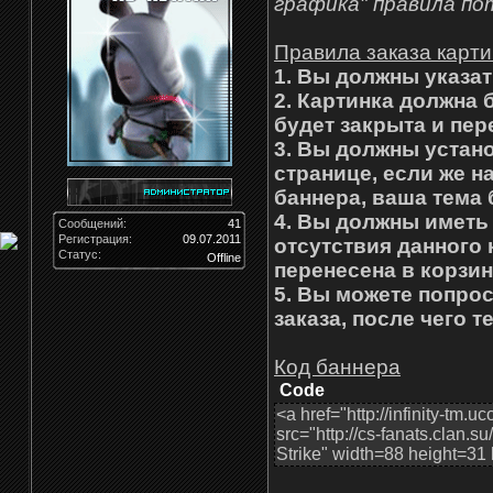
графика" правила по
Правила заказа карти
1. Вы должны указат
2. Картинка должна 
будет закрыта и пер
3. Вы должны устано
странице, если же н
баннера, ваша тема 
4. Вы должны иметь
Сообщений:
41
Регистрация:
09.07.2011
отсутствия данного 
Статус:
Offline
перенесена в корзин
5. Вы можете попро
заказа, после чего т
Код баннера
Code
<a href="http://infinity-tm
src="http://cs-fanats.clan.s
Strike" width=88 height=31