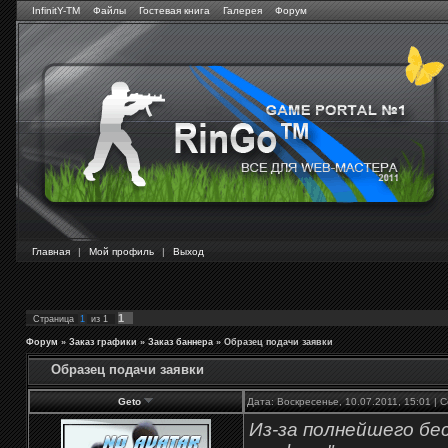
InfinitY-TM
Файлы
Гостевая книга
Галерея
Форум
Главная
|
Мой профиль
|
Выход
1
Страница
1
из
1
Форум
»
Заказ графики
»
Заказ баннера
»
Образец подачи заявки
Образец подачи заявки
Geto
Дата: Воскресенье, 10.07.2011, 15:01 |
Из-за полнейшего бе