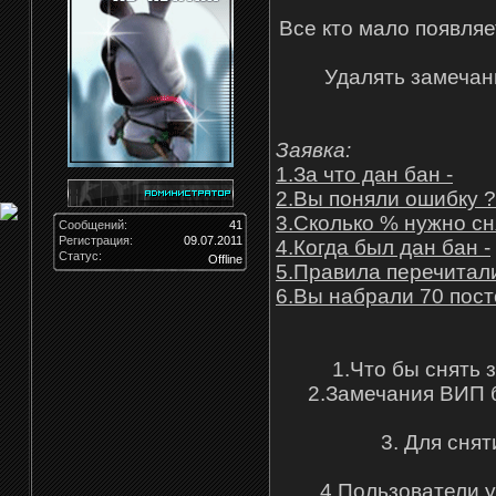
Все кто мало появляе
Удалять замечани
Заявка:
1.За что дан бан -
2.Вы поняли ошибку ?
3.Сколько % нужно сн
Сообщений:
41
Регистрация:
09.07.2011
4.Когда был дан бан -
Статус:
Offline
5.Правила перечитали
6.Вы набрали 70 пост
1.Что бы снять 
2.Замечания ВИП б
3. Для сня
4.Пользователи у