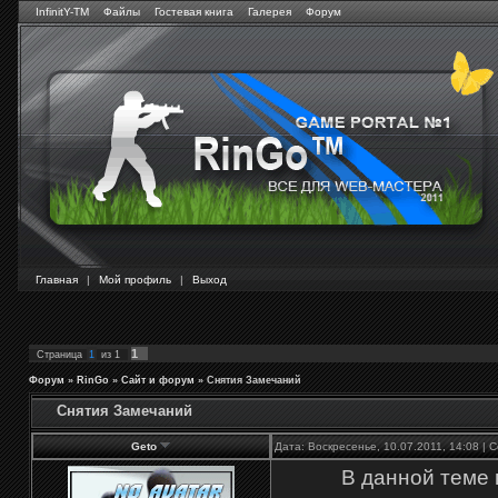
InfinitY-TM
Файлы
Гостевая книга
Галерея
Форум
Главная
|
Мой профиль
|
Выход
1
Страница
1
из
1
Форум
»
RinGo
»
Сайт и форум
»
Снятия Замечаний
Снятия Замечаний
Geto
Дата: Воскресенье, 10.07.2011, 14:08 |
В данной теме 