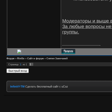
Модераторы и выше вп
За любые вопросы не 
группы.
Форум
»
RinGo
»
Сайт и форум
»
Снятия Замечаний
1
Страница
1
из
1
InfinitY-TM
Сделать
бесплатный сайт
с
uCoz