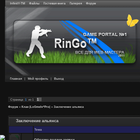
InfinitY-TM
Файлы
Гостевая книга
Галерея
Форум
Главная
|
Мой профиль
|
Выход
1
Страница
1
из
1
Форум
»
Клан |LoGmeIn*Pro|
»
Заключение альянса
Заключение альянса
Тема
Образец подачи заявки