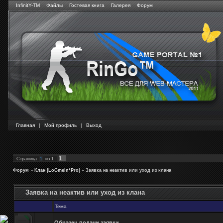
InfinitY-TM
Файлы
Гостевая книга
Галерея
Форум
Главная
|
Мой профиль
|
Выход
1
Страница
1
из
1
Форум
»
Клан |LoGmeIn*Pro|
»
Заявка на неактив или уход из клана
Заявка на неактив или уход из клана
Тема
Образец подачи заявки