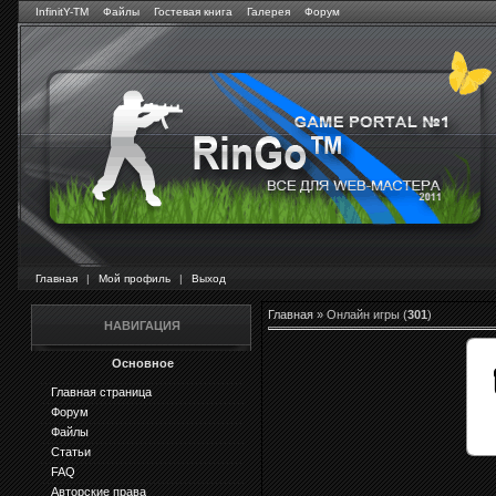
InfinitY-TM
Файлы
Гостевая книга
Галерея
Форум
Главная
|
Мой профиль
|
Выход
Главная
»
Онлайн игры
(
301
)
НАВИГАЦИЯ
Основное
Главная страница
Форум
Файлы
Статьи
FAQ
Авторские права