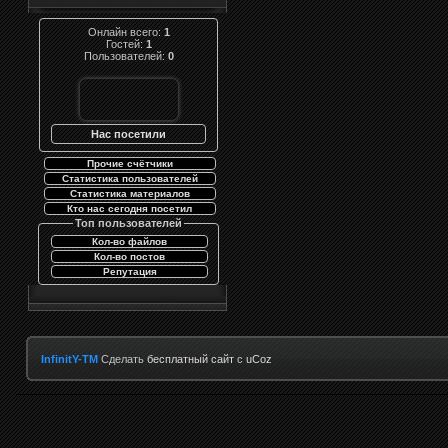
Онлайн всего:
1
Гостей:
1
Пользователей:
0
Нас посетили
Прочие счётчики
Статистика пользователей
Статистика материалов
Кто нас сегодня посетил
Топ пользователей
Кол-во файлов
Кол-во постов
Репутация
InfinitY-TM
Сделать
бесплатный сайт
с
uCoz