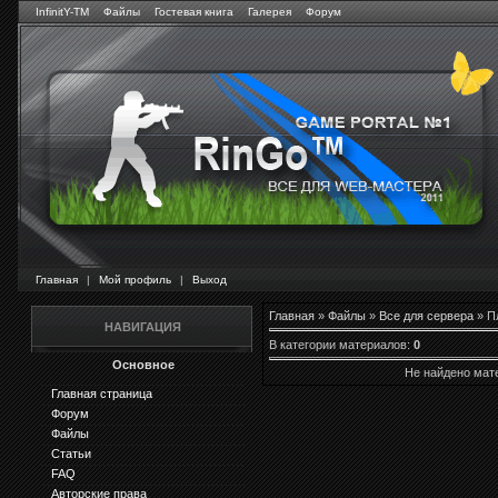
InfinitY-TM
Файлы
Гостевая книга
Галерея
Форум
Главная
|
Мой профиль
|
Выход
Главная
»
Файлы
»
Все для сервера
» П
НАВИГАЦИЯ
В категории материалов
:
0
Основное
Не найдено мат
Главная страница
Форум
Файлы
Статьи
FAQ
Авторские права