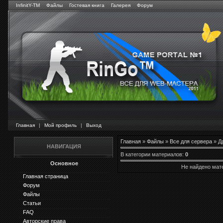
InfinitY-TM
Файлы
Гостевая книга
Галерея
Форум
Главная
|
Мой профиль
|
Выход
Главная
»
Файлы
»
Все для сервера
» Д
НАВИГАЦИЯ
В категории материалов
:
0
Основное
Не найдено мат
Главная страница
Форум
Файлы
Статьи
FAQ
Авторские права