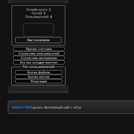
Онлайн всего:
1
Гостей:
1
Пользователей:
0
Нас посетили
Прочие счётчики
Статистика пользователей
Статистика материалов
Кто нас сегодня посетил
Топ пользователей
Кол-во файлов
Кол-во постов
Репутация
InfinitY-TM
Сделать
бесплатный сайт
с
uCoz