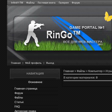
InfinitY-TM
Файлы
Гостевая книга
Галерея
Форум
Главная
|
Мой профиль
|
Выход
Главная
»
Файлы
»
Компьютер
» Игры
НАВИГАЦИЯ
В категории материалов
:
0
Основное
Главная страница
Форум
Файлы
Статьи
FAQ
Авторские права